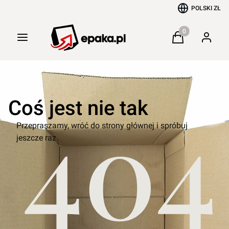
POLSKI
ZŁ
Produkty w kosz
Menu
Koszyk
Zaloguj 
Coś jest nie tak
Przepraszamy, wróć do strony głównej i spróbuj
jeszcze raz.